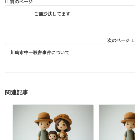
前のページ
投
ご無沙汰してます
稿
ナ
次のページ
ビ
ゲ
川崎市中一殺害事件について
ー
シ
ョ
関連記事
ン