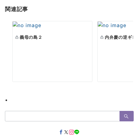
ョ
関連記事
ン
義母の島２
内弁慶の逆ギレ
検
索：