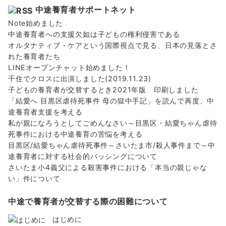
中途養育者サポートネット
Note始めました
中途養育者への支援欠如は子どもの権利侵害である
オルタナティブ・ケアという国際視点で見る、日本の見落とさ
れた養育者たち
LINEオープンチャット始めました！
千住でクロスに出演しました(2019.11.23)
子どもの養育者が交替するとき2021年版 印刷しました
「結愛へ 目黒区虐待死事件 母の獄中手記」を読んで再度、中
途養育者支援を考える
私が親になろうとしてごめんなさい～目黒区・結愛ちゃん虐待
死事件における中途養育の苦悩を考える
目黒区/結愛ちゃん虐待死事件～さいたま市/殺人事件まで～中
途養育者に対する社会的バッシングについて
さいたま小4義父による殺害事件における「本当の親じゃな
い」件について
中途で養育者が交替する際の困難について
はじめに