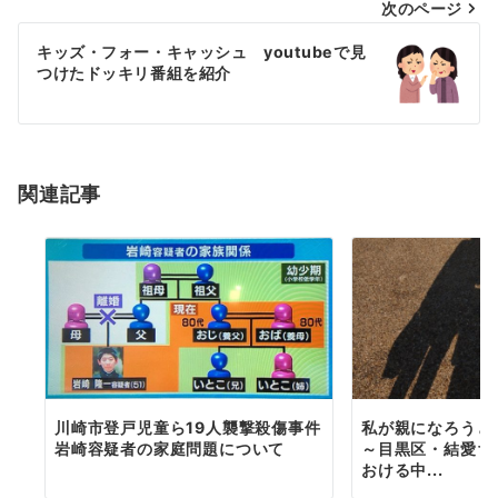
次のページ
ビ
ゲ
キッズ・フォー・キャッシュ youtubeで見
つけたドッキリ番組を紹介
ー
シ
ョ
関連記事
ン
川崎市登戸児童ら19人襲撃殺傷事件
私が親になろうと
岩崎容疑者の家庭問題について
～目黒区・結愛ち
おける中...