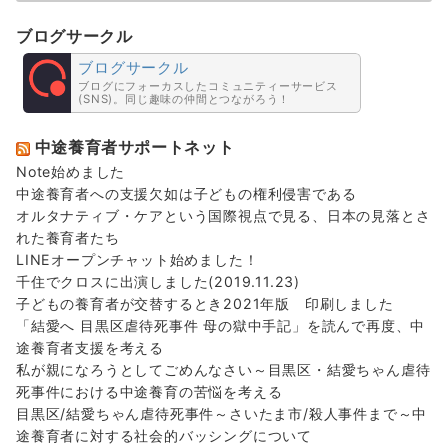
ブログサークル
ブログサークル
ブログにフォーカスしたコミュニティーサービス
(SNS)。同じ趣味の仲間とつながろう！
中途養育者サポートネット
Note始めました
中途養育者への支援欠如は子どもの権利侵害である
オルタナティブ・ケアという国際視点で見る、日本の見落とさ
れた養育者たち
LINEオープンチャット始めました！
千住でクロスに出演しました(2019.11.23)
子どもの養育者が交替するとき2021年版 印刷しました
「結愛へ 目黒区虐待死事件 母の獄中手記」を読んで再度、中
途養育者支援を考える
私が親になろうとしてごめんなさい～目黒区・結愛ちゃん虐待
死事件における中途養育の苦悩を考える
目黒区/結愛ちゃん虐待死事件～さいたま市/殺人事件まで～中
途養育者に対する社会的バッシングについて