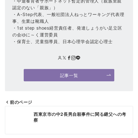
・中途養育者サポートネット暫定的管理人（親族里親
認定のない「親族」）
・A-Step代表、一般社団法人ねっとワーキング代表理
事、生業は靴職人
・1st step shoes経営責任者、発達しょうがい足立区
の会ゆに～く運営委員
・保育士、児童指導員、日本心理学会認定心理士
記事一覧
前のページ
投
西東京市の中2長男自殺事件に関る継父への考
稿
察
ナ