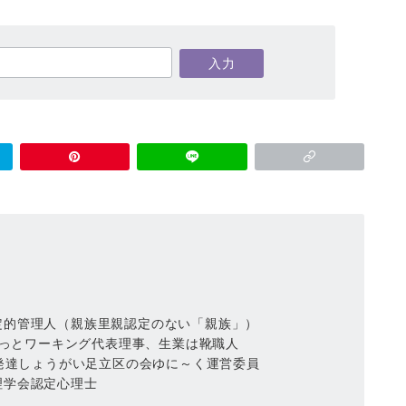
定的管理人（親族里親認定のない「親族」）
人ねっとワーキング代表理事、生業は靴職人
責任者、発達しょうがい足立区の会ゆに～く運営委員
理学会認定心理士