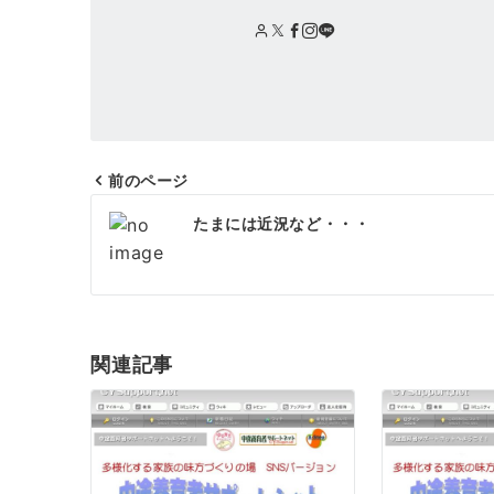
前のページ
投
たまには近況など・・・
稿
ナ
ビ
ゲ
関連記事
ー
シ
ョ