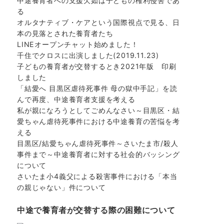
中途養育者への支援欠如は子どもの権利侵害であ
る
オルタナティブ・ケアという国際視点で見る、日
本の見落とされた養育者たち
LINEオープンチャット始めました！
千住でクロスに出演しました(2019.11.23)
子どもの養育者が交替するとき2021年版 印刷
しました
「結愛へ 目黒区虐待死事件 母の獄中手記」を読
んで再度、中途養育者支援を考える
私が親になろうとしてごめんなさい～目黒区・結
愛ちゃん虐待死事件における中途養育の苦悩を考
える
目黒区/結愛ちゃん虐待死事件～さいたま市/殺人
事件まで～中途養育者に対する社会的バッシング
について
さいたま小4義父による殺害事件における「本当
の親じゃない」件について
中途で養育者が交替する際の困難について