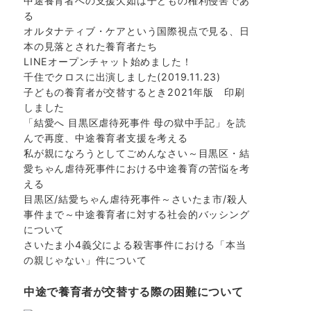
中途養育者への支援欠如は子どもの権利侵害であ
る
オルタナティブ・ケアという国際視点で見る、日
本の見落とされた養育者たち
LINEオープンチャット始めました！
千住でクロスに出演しました(2019.11.23)
子どもの養育者が交替するとき2021年版 印刷
しました
「結愛へ 目黒区虐待死事件 母の獄中手記」を読
んで再度、中途養育者支援を考える
私が親になろうとしてごめんなさい～目黒区・結
愛ちゃん虐待死事件における中途養育の苦悩を考
える
目黒区/結愛ちゃん虐待死事件～さいたま市/殺人
事件まで～中途養育者に対する社会的バッシング
について
さいたま小4義父による殺害事件における「本当
の親じゃない」件について
中途で養育者が交替する際の困難について