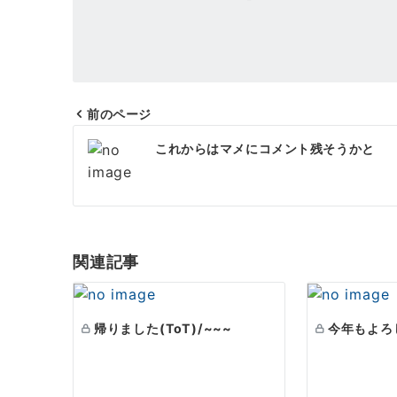
前のページ
投
これからはマメにコメント残そうかと
稿
ナ
ビ
ゲ
関連記事
ー
シ
帰りました(ToT)/~~~
今年もよろし
ョ
ン