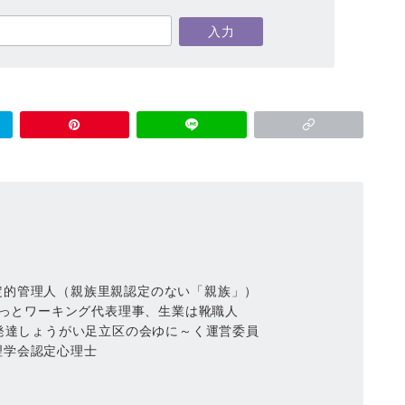
定的管理人（親族里親認定のない「親族」）
人ねっとワーキング代表理事、生業は靴職人
責任者、発達しょうがい足立区の会ゆに～く運営委員
理学会認定心理士