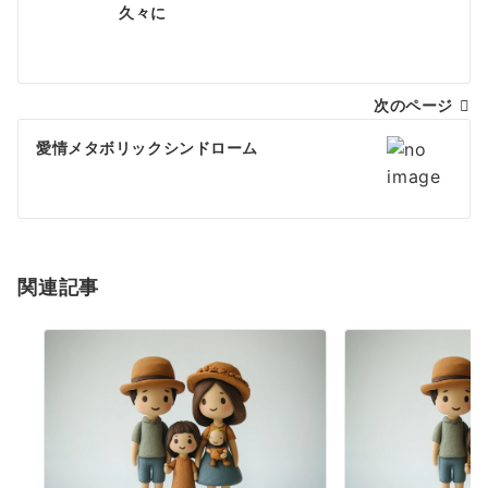
投
久々に
稿
ナ
次のページ
ビ
ゲ
愛情メタボリックシンドローム
ー
シ
ョ
関連記事
ン