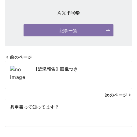
記事一覧
前のページ
投
【近況報告】画像つき
稿
ナ
次のページ
ビ
ゲ
具申書って知ってます？
ー
シ