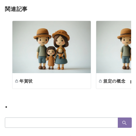
ョ
関連記事
ン
年賀状
規定の概念 par
検
索：