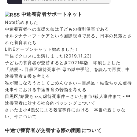
中途養育者サポートネット
Note始めました
中途養育者への支援欠如は子どもの権利侵害である
オルタナティブ・ケアという国際視点で見る、日本の見落とさ
れた養育者たち
LINEオープンチャット始めました！
千住でクロスに出演しました(2019.11.23)
子どもの養育者が交替するとき2021年版 印刷しました
「結愛へ 目黒区虐待死事件 母の獄中手記」を読んで再度、中
途養育者支援を考える
私が親になろうとしてごめんなさい～目黒区・結愛ちゃん虐待
死事件における中途養育の苦悩を考える
目黒区/結愛ちゃん虐待死事件～さいたま市/殺人事件まで～中
途養育者に対する社会的バッシングについて
さいたま小4義父による殺害事件における「本当の親じゃな
い」件について
中途で養育者が交替する際の困難について