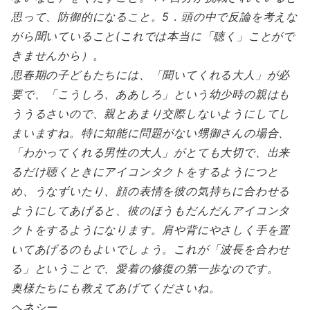
思って、防御的になること。5．頭の中で反論を考えな
がら聞いていること(これでは本当に「聴く」ことがで
きませんから）。
思春期の子どもたちには、「聞いてくれる大人」が必
要で、「こうしろ、ああしろ」という幼少時の親はも
ううるさいので、親とあまり交際しないようにしてし
まいますね。特に知能に問題がない甥御さんの場合、
「わかってくれる男性の大人」がとても大切で、出来
るだけ聴くときにアイコンタクトをするようにつと
め、うなずいたり、顔の表情を彼の気持ちに合わせる
ようにしてあげると、彼のほうもだんだんアイコンタ
クトをするようになります。肩や背にやさしく手を置
いてあげるのもよいでしょう。これが「波長を合わせ
る」ということで、愛着の修復の第一歩なのです。
奥様たちにも教えてあげてくださいね。
ヘネシー