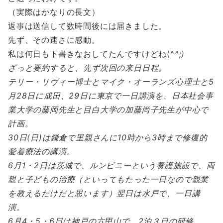
（実際はかなりの長文）
返事は送信して数時間後には届きました。
先ず、その速さに感動。
私は何日も下書きなおしてたんですけどね(^
^;)
ざっと要約すると、先ず次回の来日日程。
テリー・リヴィー博士とマイク・オーランズ心理士と5
月28日に成田、29日に東京で一日講演を、日本社会事
業大学の藤岡先生と目白大学の加藤尚子先生が中心で
計画。
30日(日)は鎌倉で里親さんに10時から3時まで修復的
愛着療法の講演。
6月1・2日は茨城で、ルンビニーという養護施設で、両
親と子どもの治療（といってもたった一日なので親業
を教えるだけだと思います）翌日は水戸で、一日講
演。
6月4・5・6日は神戸の六甲山で、2泊３日の研修。