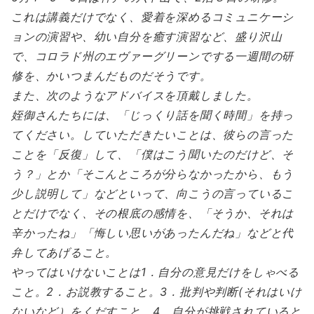
これは講義だけでなく、愛着を深めるコミュニケーシ
ョンの演習や、幼い自分を癒す演習など、盛り沢山
で、コロラド州のエヴァーグリーンでする一週間の研
修を、かいつまんだものだそうです。
また、次のようなアドバイスを頂戴しました。
姪御さんたちには、「じっくり話を聞く時間」を持っ
てください。していただきたいことは、彼らの言った
ことを「反復」して、「僕はこう聞いたのだけど、そ
う？」とか「そこんところが分らなかったから、もう
少し説明して」などといって、向こうの言っているこ
とだけでなく、その根底の感情を、「そうか、それは
辛かったね」「悔しい思いがあったんだね」などと代
弁してあげること。
やってはいけないことは1．自分の意見だけをしゃべる
こと。2．お説教すること。3．批判や判断(それはいけ
ないなど）をくだすこと。4．自分が挑戦されていると