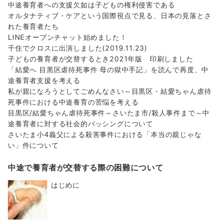
中途養育者への支援欠如は子どもの権利侵害である
オルタナティブ・ケアという国際視点で見る、日本の見落とさ
れた養育者たち
LINEオープンチャット始めました！
千住でクロスに出演しました(2019.11.23)
子どもの養育者が交替するとき2021年版 印刷しました
「結愛へ 目黒区虐待死事件 母の獄中手記」を読んで再度、中
途養育者支援を考える
私が親になろうとしてごめんなさい～目黒区・結愛ちゃん虐待
死事件における中途養育の苦悩を考える
目黒区/結愛ちゃん虐待死事件～さいたま市/殺人事件まで～中
途養育者に対する社会的バッシングについて
さいたま小4義父による殺害事件における「本当の親じゃな
い」件について
中途で養育者が交替する際の困難について
はじめに