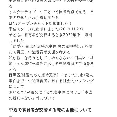
中途養育者への支援欠如は子どもの権利侵害であ
る
オルタナティブ・ケアという国際視点で見る、日
本の見落とされた養育者たち
LINEオープンチャット始めました！
千住でクロスに出演しました(2019.11.23)
子どもの養育者が交替するとき2021年版 印刷
しました
「結愛へ 目黒区虐待死事件 母の獄中手記」を読
んで再度、中途養育者支援を考える
私が親になろうとしてごめんなさい～目黒区・結
愛ちゃん虐待死事件における中途養育の苦悩を考
える
目黒区/結愛ちゃん虐待死事件～さいたま市/殺人
事件まで～中途養育者に対する社会的バッシング
について
さいたま小4義父による殺害事件における「本当
の親じゃない」件について
中途で養育者が交替する際の困難について