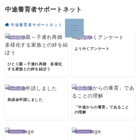
中途養育者サポートネット
中途養育者サポートネット
2012年
旧SNS日記
旧SNS日記
ようやくアンケート
ひとり親～子連れ再婚 多様化
する家族との絆を結ぼう
旧SNS日記
旧SNS日記
助成金申請しました
「中途からの養育」であること
の理解
旧SNS日記
旧SNS日記