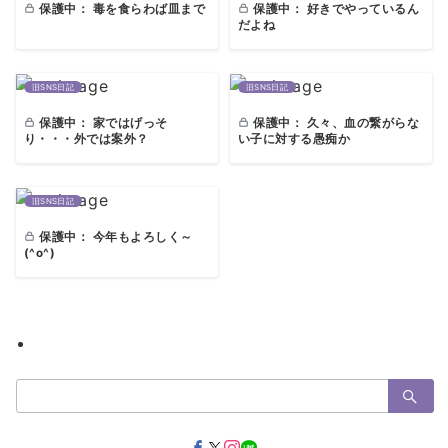
保護中： 毒を食らわば皿まで
保護中： 好きでやっているん
だよね
旧SNS日記
旧SNS日記
保護中： 家ではげっそ
保護中： 久々、血の繋がらな
り・・・外では案外？
い子に対する愚痴か
旧SNS日記
保護中： 今年もよろしく～
(^o^)
検
索：