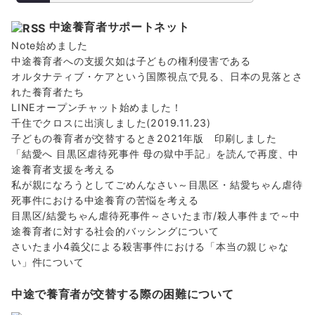
中途養育者サポートネット
Note始めました
中途養育者への支援欠如は子どもの権利侵害である
オルタナティブ・ケアという国際視点で見る、日本の見落とさ
れた養育者たち
LINEオープンチャット始めました！
千住でクロスに出演しました(2019.11.23)
子どもの養育者が交替するとき2021年版 印刷しました
「結愛へ 目黒区虐待死事件 母の獄中手記」を読んで再度、中
途養育者支援を考える
私が親になろうとしてごめんなさい～目黒区・結愛ちゃん虐待
死事件における中途養育の苦悩を考える
目黒区/結愛ちゃん虐待死事件～さいたま市/殺人事件まで～中
途養育者に対する社会的バッシングについて
さいたま小4義父による殺害事件における「本当の親じゃな
い」件について
中途で養育者が交替する際の困難について