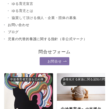
ゆる育児宣言
ゆる育児とは
協賛して頂ける個人・企業・団体の募集
お問い合わせ
ブログ
児童の代替的養護に関する指針（非公式マーク）
問合せフォーム
お問合せ
中途養育者支援を広め隊
多様化する家族に関る認知の問
題
中途養育者への支援欠