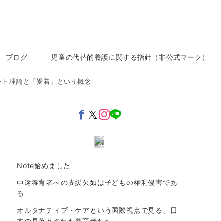
寄
付
の
お
ブログ
児童の代替的養護に関する指針（非公式マーク）
願
い
ント理論と「愛着」という概念
中
途
養
育
者
支
援
Note始めました
す
る
中途養育者への支援欠如は子どもの権利侵害であ
仕
る
組
オルタナティブ・ケアという国際視点で見る、日
み
本の見落とされた養育者たち