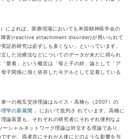
。
07）によれば、医療現場においても米国精神医学会の
tive attachiment disorder)が用いられて
や実証的研究は必ずしも多くない」といっています。
確立した治療法などについてのデータが未だに得られ
は「愛着」という概念は「母と子の絆」論として「ア
、母子関係に強く依存したモデルとして定着している
単一の相互交渉理論はルイス・高橋ら（2007）の
心理学の新展開
」において批判さ れています。高橋に
な理論装置も、それぞれの研究者にそれぞれ便利なよ
ソーシャルネットワーク理論は対立する理論であり、
のですが、両者共にそれが人体にどのような影響を与