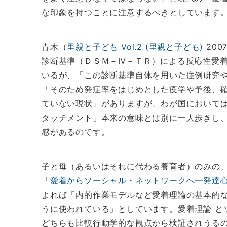
な印象を持つことに注意するべきとしています
青木（
里親と子ども Vol.2 (里親と子ども)
20
診断基準（ＤＳＭ－Ⅳ－ＴＲ）による反応性愛着障害(reac
いるが、「この診断基準自体を用いた症例研究
「そのため発症率をはじめとした疫学や予後、
ていない現状」がありますが、わが国において
タッチメント」本来の意味とは別に一人歩きし
感があるのです。
子と母（あるいはそれに代わる養育者）のみの、
「
愛着からソーシャル・ネットワークへ―発達
よれば「内的作業モデルなど愛着理論の基本的
うに使われている」としています。愛着理論 と
どちらも比較行動学的な観点から検証されうる