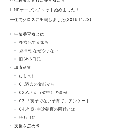
作
り
LINEオープンチャット始めました！
の
千住でクロスに出演しました(2019.11.23)
た
め
中途養育者とは
多様化する家族
虐待死 なぜやまない
旧SNS日記
調査研究
はじめに
01.過去の文献から
02.Aさん（架空）の事例
03.「実子でない子育て」アンケート
04.考察-中途養育の困難とは
終わりに
支援を広め隊